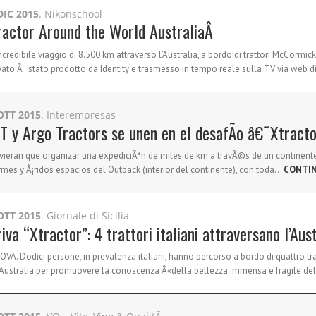
DIC 2015
. Nikonschool
ractor Around the World AustraliaÂ
ncredibile viaggio di 8.500 km attraverso l’Australia, a bordo di trattori McCormick
vato Ã¨ stato prodotto da Identity e trasmesso in tempo reale sulla TV via web di
OTT 2015
. Interempresas
T y Argo Tractors se unen en el desafÃ­o â€˜Xtrac
uvieran que organizar una expediciÃ³n de miles de km a travÃ©s de un continent
mes y Ã¡ridos espacios del Outback (interior del continente), con toda…
CONTI
OTT 2015
. Giornale di Sicilia
iva “Xtractor”: 4 trattori italiani attraversano l’Aus
VA. Dodici persone, in prevalenza italiani, hanno percorso a bordo di quattro tratt
’Australia per promuovere la conoscenza Â«della bellezza immensa e fragile d