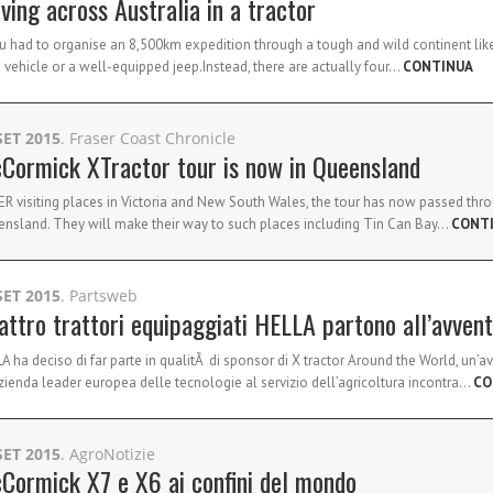
iving across Australia in a tractor
ou had to organise an 8,500km expedition through a tough and wild continent lik
 vehicle or a well-equipped jeep.Instead, there are actually four…
CONTINUA
SET 2015
. Fraser Coast Chronicle
Cormick XTractor tour is now in Queensland
R visiting places in Victoria and New South Wales, the tour has now passed thr
nsland. They will make their way to such places including Tin Can Bay…
CONT
SET 2015
. Partsweb
attro trattori equipaggiati HELLA partono all’avven
A ha deciso di far parte in qualitÃ di sponsor di X tractor Around the World, un’a
zienda leader europea delle tecnologie al servizio dell’agricoltura incontra…
CO
SET 2015
. AgroNotizie
Cormick X7 e X6 ai confini del mondo