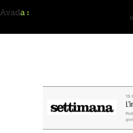
H
15 
L’
Molt
gior