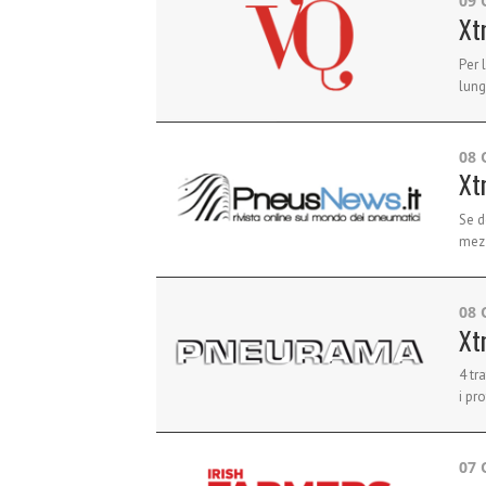
09 
Xt
Per 
lung
08 
Xt
Se d
mezz
08 
Xt
4 tr
i pr
07 