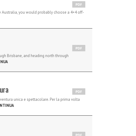
e Australia, you would probably choose a 4×4 off-
ough Brisbane, and heading north through
INUA
tura
vventura unica e spettacolare. Per la prima volta
NTINUA