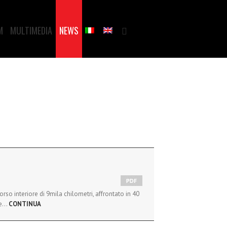
M
MULTIMEDIA
NEWS
orso interiore di 9mila chilometri, affrontato in 40
ese…
CONTINUA