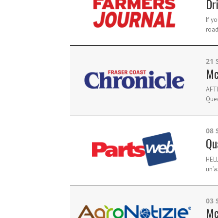
Dr
If y
road
21 
Mc
AFTE
Quee
08 
Qu
HELL
un’a
03 
Mc