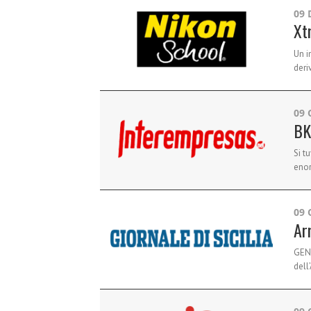
09 
Xt
Un i
deri
09 
BK
Si t
enor
09 
Arr
GENO
dell