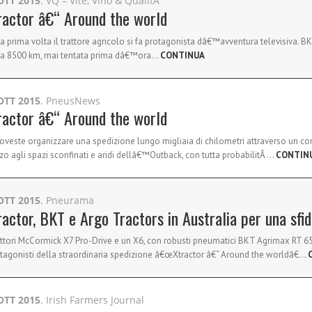
OTT 2015
. VQ – Vite, Vino & QualitÃ
ractor â€“ Around the world
la prima volta il trattore agricolo si fa protagonista dâ€™avventura televisiva. B
a 8500 km, mai tentata prima dâ€™ora…
CONTINUA
OTT 2015
. PneusNews
ractor â€“ Around the world
oveste organizzare una spedizione lungo migliaia di chilometri attraverso un co
o agli spazi sconfinati e aridi dellâ€™Outback, con tutta probabilitÃ …
CONTIN
OTT 2015
. Pneurama
ractor, BKT e Argo Tractors in Australia per una sf
attori McCormick X7 Pro-Drive e un X6, con robusti pneumatici BKT Agrimax RT 6
otagonisti della straordinaria spedizione â€œXtractor â€“ Around the worldâ€…
OTT 2015
. Irish Farmers Journal