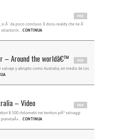
, si Ã¨ da poco concluso. Il docu-reality che ne Ã¨
 xtractor.tv…
CONTINUA
tor – Around the worldâ€™
e salvaje y abrupto como Australia, en medio de los
NUA
tralia – Video
ori 8.500 chilometri nei territori piÃ¹ selvaggi
el pianetaÂ»…
CONTINUA