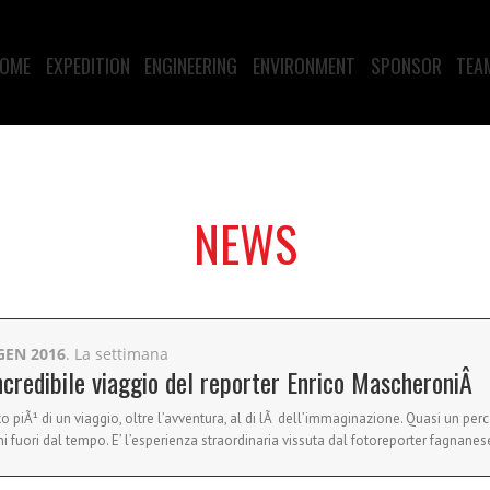
OME
EXPEDITION
ENGINEERING
ENVIRONMENT
SPONSOR
TEA
NEWS
GEN 2016
. La settimana
incredibile viaggio del reporter Enrico MascheroniÂ
o piÃ¹ di un viaggio, oltre l’avventura, al di lÃ dell’immaginazione. Quasi un perc
ni fuori dal tempo. E’ l’esperienza straordinaria vissuta dal fotoreporter fagnan