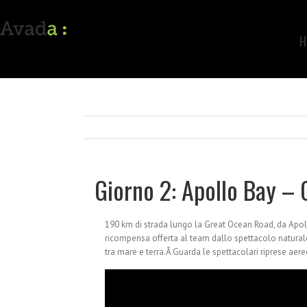
H
Giorno 2: Apollo Bay 
190 km di strada lungo la Great Ocean Road, da Apol
ricompensa offerta al team dallo spettacolo naturale 
tra mare e terra.Â Guarda le spettacolari riprese aere