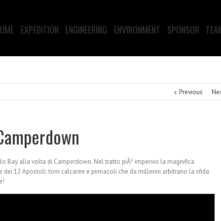
OME
EXPEDITION
ENGINEERING
ENVIRONMENT
SPONSOR
TEA
Previous
Ne
– Camperdown
lo Bay alla volta di Camperdown. Nel tratto piÃ¹ impervio la magnifica
dei 12 Apostoli: torri calcaree e pinnacoli che da millenni arbitrano la sfida
e!