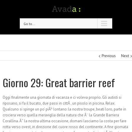
Go to...
Previous
Next
Giorno 29: Great barrier reef
Oggi finalmente una giornata di vacanza e ci voleva proprio. Gli autisti si
riposano, si fa il bucato, due passi in cittÃ , un pisolo in piscina. Relax.
Qualcuno si spinge un po’ piÃ¹ lontano: la nostra troupe, beati loro, parte in
crociera verso quella meraviglia della natura che Ã¨ la Grande Barriera
Corallina. Ãˆ la nostra ultima occasione, domani lasciamo la costa per fare
rotta verso ovest, in direzione del cuore rosso del continente. A fine giornata